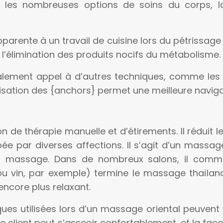
mi les nombreuses options de soins du corps, 
parente à un travail de cuisine lors du pétrissage 
r l’élimination des produits nocifs du métabolisme.
lement appel à d’autres techniques, comme les f
ilisation des {anchors} permet une meilleure naviga
 de thérapie manuelle et d’étirements. Il réduit le
bée par diverses affections. Il s’agit d’un massage
du massage. Dans de nombreux salons, il comm
ou vin, par exemple) termine le massage thaïl
encore plus relaxant.
es utilisées lors d’un massage oriental peuvent v
l le client peut s’asseoir confortablement, et la fa