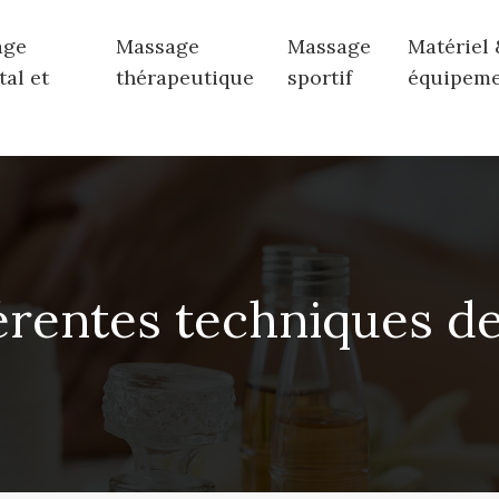
age
Massage
Massage
Matériel 
tal et
thérapeutique
sportif
équipem
férentes techniques d