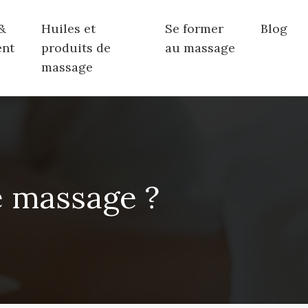
&
Huiles et
Se former
Blog
ent
produits de
au massage
massage
e massage ?