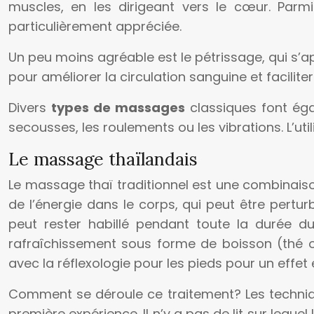
muscles, en les dirigeant vers le cœur. Par
particulièrement appréciée.
Un peu moins agréable est le pétrissage, qui s’ap
pour améliorer la circulation sanguine et facilite
Divers
types de massages
classiques font éga
secousses, les roulements ou les vibrations. L’ut
Le massage thaïlandais
Le massage thaï traditionnel est une combinaison
de l’énergie dans le corps, qui peut être pertur
peut rester habillé pendant toute la durée 
rafraîchissement sous forme de boisson (thé 
avec la réflexologie pour les pieds pour un effet 
Comment se déroule ce traitement? Les techniqu
première expérience. Il n’y a pas de lit sur leque