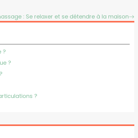
assage : Se relaxer et se détendre à la maison
e ?
ue ?
?
rticulations ?